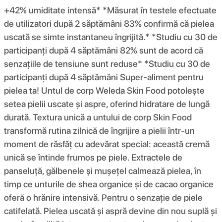
+42% umiditate intensă* *Măsurat în testele efectuate
de utilizatori după 2 săptămâni 83% confirmă că pielea
uscată se simte instantaneu îngrijită.* *Studiu cu 30 de
participanți după 4 săptămâni 82% sunt de acord că
senzațiile de tensiune sunt reduse* *Studiu cu 30 de
participanți după 4 săptămâni Super-aliment pentru
pielea ta! Untul de corp Weleda Skin Food potolește
setea pielii uscate și aspre, oferind hidratare de lungă
durată. Textura unică a untului de corp Skin Food
transformă rutina zilnică de îngrijire a pielii într-un
moment de răsfăț cu adevărat special: această cremă
unică se întinde frumos pe piele. Extractele de
panseluță, gălbenele și mușețel calmează pielea, în
timp ce unturile de shea organice și de cacao organice
oferă o hrănire intensivă. Pentru o senzație de piele
catifelată. Pielea uscată și aspră devine din nou suplă și