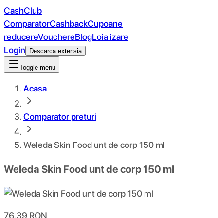
CashClub
Comparator
Cashback
Cupoane
reducere
Vouchere
Blog
Loializare
Login
Descarca extensia
Toggle menu
Acasa
Comparator preturi
Weleda Skin Food unt de corp 150 ml
Weleda Skin Food unt de corp 150 ml
76.39
RON