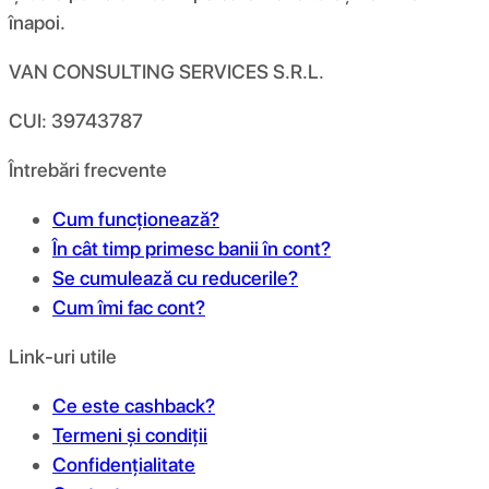
înapoi.
VAN CONSULTING SERVICES S.R.L.
CUI: 39743787
Întrebări frecvente
Cum funcționează?
În cât timp primesc banii în cont?
Se cumulează cu reducerile?
Cum îmi fac cont?
Link-uri utile
Ce este cashback?
Termeni și condiții
Confidențialitate