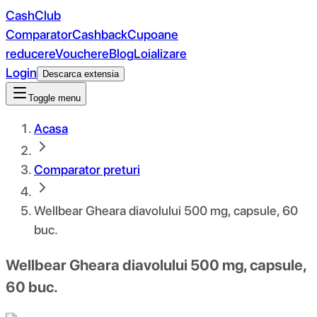
CashClub
Comparator
Cashback
Cupoane
reducere
Vouchere
Blog
Loializare
Login
Descarca extensia
Toggle menu
Acasa
Comparator preturi
Wellbear Gheara diavolului 500 mg, capsule, 60
buc.
Wellbear Gheara diavolului 500 mg, capsule,
60 buc.