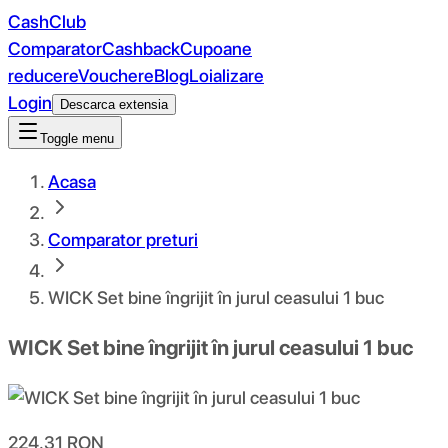
CashClub
Comparator
Cashback
Cupoane
reducere
Vouchere
Blog
Loializare
Login
Descarca extensia
Toggle menu
Acasa
Comparator preturi
WICK Set bine îngrijit în jurul ceasului 1 buc
WICK Set bine îngrijit în jurul ceasului 1 buc
224.31
RON