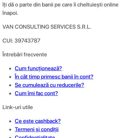
îți dă o parte din banii pe care îi cheltuiești online
înapoi.
VAN CONSULTING SERVICES S.R.L.
CUI: 39743787
Întrebări frecvente
Cum funcționează?
În cât timp primesc banii în cont?
Se cumulează cu reducerile?
Cum îmi fac cont?
Link-uri utile
Ce este cashback?
Termeni și condiții
Confidențialitate