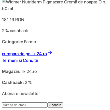
181.19
RON
2 %
cashback
Categorie:
Farma
cumpara de pe
liki24.ro
Termeni si Conditii
Magazin:
liki24.ro
Cashback:
2 %
Abonare newsletter
Abonare