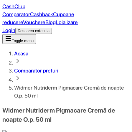
CashClub
Comparator
Cashback
Cupoane
reducere
Vouchere
Blog
Loializare
Login
Descarca extensia
Toggle menu
Acasa
Comparator preturi
Widmer Nutriderm Pigmacare Cremă de noapte
O.p. 50 ml
Widmer Nutriderm Pigmacare Cremă de
noapte O.p. 50 ml