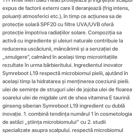
expus de factorii externi care îl deranjează (frig intens,
poluanți atmosferici etc.), în timp ce acțiunea sa de
protecție solară SPF20 cu filtre UVA/UVB oferă
protecție împotriva radiațiilor solare. Compoziția sa
activă cu ingrediente și uleiuri naturale contribuie la
reducerea uscăciunii, mâncărimii și a senzației de
„smulgere”, calmând în același timp microiritațiile
rezultate în urma bărbieritului. Ingredientul inovator
Symreboot L19 respectă microbiomul pielii, ajutând în
același timp la hidratarea și menținerea coeziunii pielii.
ulei de semințe de struguri ulei de jojoba ulei de floarea
soarelui ulei de migdale unt de shea vitamina E taurină
ginseng siberian Symreboot L19 ingredient cu dublă
inovație. 1. combină tendința numărul 1 în cosmetologia
de astăzi „știința microbiomului” cu 2. studii
specializate asupra scalpului. respectă microbiomul