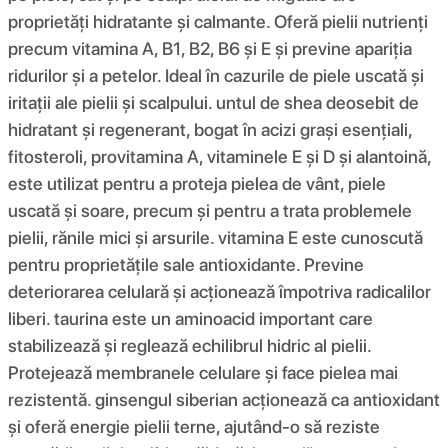
proprietăți hidratante și calmante. Oferă pielii nutrienți
precum vitamina A, B1, B2, B6 și E și previne apariția
ridurilor și a petelor. Ideal în cazurile de piele uscată și
iritații ale pielii și scalpului. untul de shea deosebit de
hidratant și regenerant, bogat în acizi grași esențiali,
fitosteroli, provitamina A, vitaminele E și D și alantoină,
este utilizat pentru a proteja pielea de vânt, piele
uscată și soare, precum și pentru a trata problemele
pielii, rănile mici și arsurile. vitamina E este cunoscută
pentru proprietățile sale antioxidante. Previne
deteriorarea celulară și acționează împotriva radicalilor
liberi. taurina este un aminoacid important care
stabilizează și reglează echilibrul hidric al pielii.
Protejează membranele celulare și face pielea mai
rezistentă. ginsengul siberian acționează ca antioxidant
și oferă energie pielii terne, ajutând-o să reziste