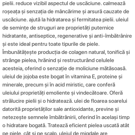
pielii. reduce vizibil aspectul de uscăciune. calmează
roșeața și senzația de mâncărime și arsură cauzate de
uscăciune. ajută la hidratarea și fermitatea pielii. uleiul
de semințe de struguri are proprietăți puternice
hidratante, antiseptice, regenerative și anti-îmbătrânire
și este ideal pentru toate tipurile de piele.
Îmbunătățește producția de colagen natural, tonifică și
strânge pielea, hrănind și restructurând celulele
acesteia, oferind o senzație de moliciune mătăsoasă.
uleiul de jojoba este bogat în vitamina E, proteine ​​și
minerale, precum și în acid miristic, care conferă
uleiului proprietăți emoliente și vindecătoare. Oferă
strălucire pielii și o hidratează. ulei de floarea soarelui
datorită proprietăților sale antioxidante, previne și
netezește semnele îmbătrânirii, oferind în același timp
o hidratare bogată. Tratează eficient pielea uscată atât
pe piele, cât și pe scalp. uleiul de migdale are