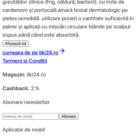
greutăților zilnice (frig, căldură, bacterii). cu note de
cardamom și portocală amară testat dermatologic pe
pielea sensibilă. utilizare puneți o cantitate suficientă în
palme și aplicați cu mișcări circulare blânde pe scalpul
expus până când este absorbită.
Afișează tot
cumpara de pe
liki24.ro
Termeni si Conditii
Magazin:
liki24.ro
Cashback:
2 %
Abonare newsletter
Abonare
Aplicație de mobil