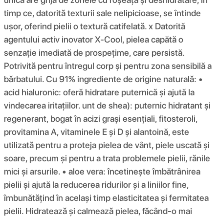
timp ce, datorită texturii sale nelipicioase, se întinde
ușor, oferind pielii o textură catifelată. x Datorită
agentului activ inovator X-Cool, pielea capătă o
senzație imediată de prospețime, care persistă.
Potrivită pentru întregul corp și pentru zona sensibilă a
bărbatului. Cu 91% ingrediente de origine naturală: •
acid hialuronic: oferă hidratare puternică și ajută la
vindecarea iritațiilor. unt de shea): puternic hidratant și
regenerant, bogat în acizi grași esențiali, fitosteroli,
provitamina A, vitaminele E și D și alantoină, este
utilizată pentru a proteja pielea de vânt, piele uscată și
soare, precum și pentru a trata problemele pielii, rănile
mici și arsurile. • aloe vera: încetinește îmbătrânirea
pielii și ajută la reducerea ridurilor și a liniilor fine,
îmbunătățind în același timp elasticitatea și fermitatea
pielii. Hidratează și calmează pielea, făcând-o mai