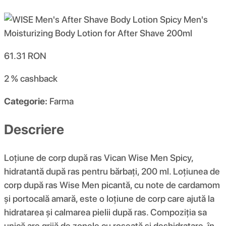
61.31
RON
2 %
cashback
Categorie:
Farma
Descriere
Loțiune de corp după ras Vican Wise Men Spicy,
hidratantă după ras pentru bărbați, 200 ml. Loțiunea de
corp după ras Wise Men picantă, cu note de cardamom
și portocală amară, este o loțiune de corp care ajută la
hidratarea și calmarea pielii după ras. Compoziția sa
unică are grijă de zonele cu roșeață și deshidratare, în