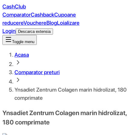
CashClub
Comparator
Cashback
Cupoane
reducere
Vouchere
Blog
Loializare
Login
Descarca extensia
Toggle menu
Acasa
Comparator preturi
Ynsadiet Zentrum Colagen marin hidrolizat, 180
comprimate
Ynsadiet Zentrum Colagen marin hidrolizat,
180 comprimate