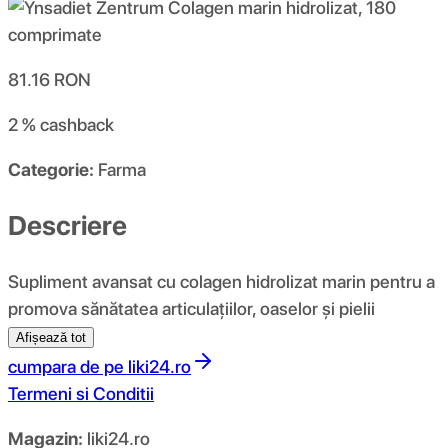
81.16
RON
2 %
cashback
Categorie:
Farma
Descriere
Supliment avansat cu colagen hidrolizat marin pentru a
promova sănătatea articulațiilor, oaselor și pielii
Afișează tot
cumpara de pe
liki24.ro
Termeni si Conditii
Magazin:
liki24.ro