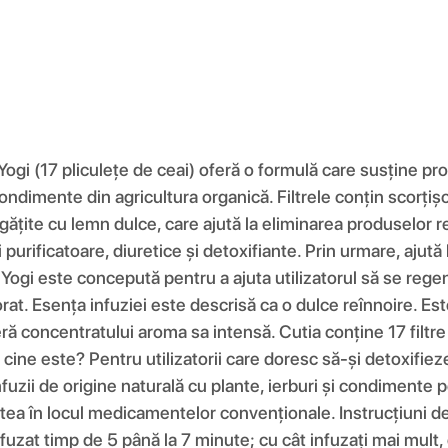
Yogi (17 pliculețe de ceai) oferă o formulă care susține pro
ndimente din agricultura organică. Filtrele conțin scorțișo
țite cu lemn dulce, care ajută la eliminarea produselor re
i purificatoare, diuretice și detoxifiante. Prin urmare, aju
ă Yogi este concepută pentru a ajuta utilizatorul să se rege
gorat. Esența infuziei este descrisă ca o dulce reînnoire.
eră concentratului aroma sa intensă. Cutia conține 17 filtr
 cine este? Pentru utilizatorii care doresc să-și detoxifiez
nfuzii de origine naturală cu plante, ierburi și condimente 
atea în locul medicamentelor convenționale. Instrucțiuni de 
infuzat timp de 5 până la 7 minute; cu cât infuzați mai mult,