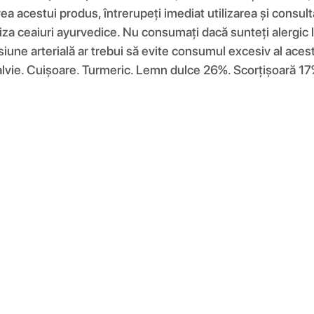
ea acestui produs, întrerupeți imediat utilizarea și consult
liza ceaiuri ayurvedice. Nu consumați dacă sunteți alergic 
iune arterială ar trebui să evite consumul excesiv al ace
alvie. Cuișoare. Turmeric. Lemn dulce 26%. Scorțișoară 17