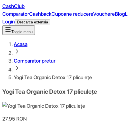
CashClub
Comparator
Cashback
Cupoane reducere
Vouchere
Blog
L
Login
Descarca extensia
Toggle menu
Acasa
Comparator preturi
Yogi Tea Organic Detox 17 pliculețe
Yogi Tea Organic Detox 17 pliculețe
27.95
RON