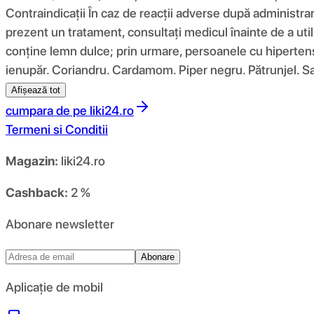
Contraindicații În caz de reacții adverse după administrar
prezent un tratament, consultați medicul înainte de a uti
conține lemn dulce; prin urmare, persoanele cu hipertens
ienupăr. Coriandru. Cardamom. Piper negru. Pătrunjel. S
Afișează tot
cumpara de pe
liki24.ro
Termeni si Conditii
Magazin:
liki24.ro
Cashback:
2 %
Abonare newsletter
Abonare
Aplicație de mobil