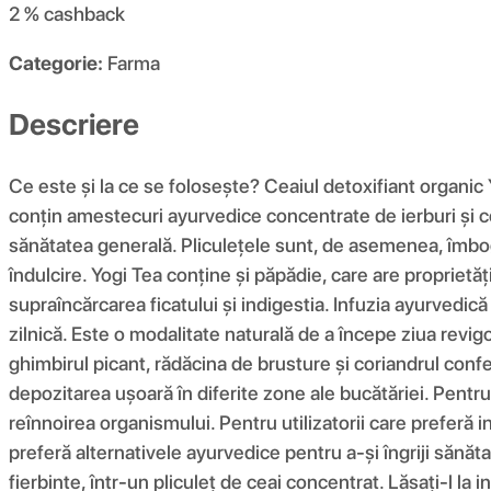
2 %
cashback
Categorie:
Farma
Descriere
Ce este și la ce se folosește? Ceaiul detoxifiant organic 
conțin amestecuri ayurvedice concentrate de ierburi și co
sănătatea generală. Pliculețele sunt, de asemenea, îmbogă
îndulcire. Yogi Tea conține și păpădie, care are proprietăț
supraîncărcarea ficatului și indigestia. Infuzia ayurvedic
zilnică. Este o modalitate naturală de a începe ziua revi
ghimbirul picant, rădăcina de brusture și coriandrul conf
depozitarea ușoară în diferite zone ale bucătăriei. Pentru
reînnoirea organismului. Pentru utilizatorii care preferă i
preferă alternativele ayurvedice pentru a-și îngriji sănăt
fierbinte, într-un pliculeț de ceai concentrat. Lăsați-l la 