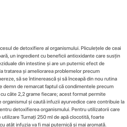
cesul de detoxifiere al organismului. Pliculețele de ceai
ară, un ingredient cu beneficii antioxidante care susțin
ziduale din intestine și are un puternic efect de
tă la tratarea și ameliorarea problemelor precum
nereze, să se întinerească și să înceapă din nou rutina
 Este demn de remarcat faptul că condimentele precum
e cu câte 2,2 grame fiecare; acest format permite
e organismul și caută infuzii ayurvedice care contribuie la
pentru detoxifierea organismului. Pentru utilizatorii care
utilizare Turnați 250 ml de apă clocotită, foarte
 cu atât infuzia va fi mai puternică și mai aromată.