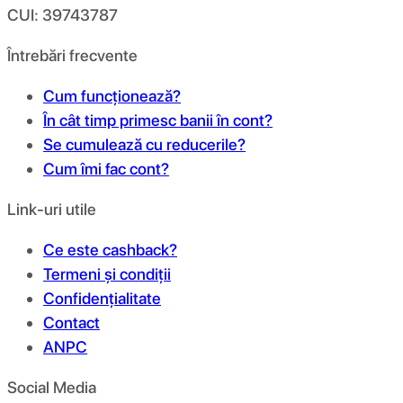
CUI: 39743787
Întrebări frecvente
Cum funcționează?
În cât timp primesc banii în cont?
Se cumulează cu reducerile?
Cum îmi fac cont?
Link-uri utile
Ce este cashback?
Termeni și condiții
Confidențialitate
Contact
ANPC
Social Media