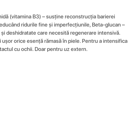
midă (vitamina B3) – susține reconstrucția barierei
reducând ridurile fine și imperfecțiunile, Beta-glucan –
te și deshidratate care necesită regenerare intensivă.
 ușor orice esență rămasă în piele. Pentru a intensifica
ntactul cu ochii. Doar pentru uz extern.