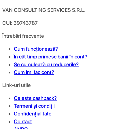
VAN CONSULTING SERVICES S.R.L.
CUI: 39743787
Întrebări frecvente
Cum funcționează?
În cât timp primesc banii în cont?
Se cumulează cu reducerile?
Cum îmi fac cont?
Link-uri utile
Ce este cashback?
Termeni și condiții
Confidențialitate
Contact