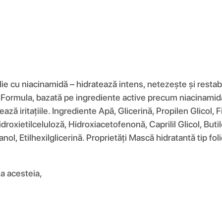
 cu niacinamidă – hidratează intens, netezește și restabil
. Formula, bazată pe ingrediente active precum niacinamidă
ză iritațiile. Ingrediente Apă, Glicerină, Propilen Glicol, 
oxietilceluloză, Hidroxiacetofenonă, Caprilil Glicol, Butile
ol, Etilhexilglicerină. Proprietăți Mască hidratantă tip f
ea acesteia,