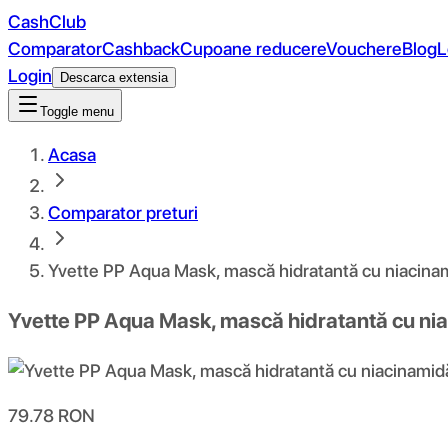
CashClub
Comparator
Cashback
Cupoane reducere
Vouchere
Blog
L
Login
Descarca extensia
Toggle menu
Acasa
Comparator preturi
Yvette PP Aqua Mask, mască hidratantă cu niacinam
Yvette PP Aqua Mask, mască hidratantă cu nia
79.78
RON