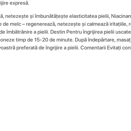
ijire expresă.
ă, netezește și îmbunătățește elasticitatea pielii, Niacina
ne de melc – regenerează, netezește și calmează iritațiile, 
 îmbătrânire a pielii. Destin Pentru îngrijirea pielii usca
acționeze timp de 15-20 de minute. După îndepărtare, masați
astră preferată de îngrijire a pielii. Comentarii Evitați co