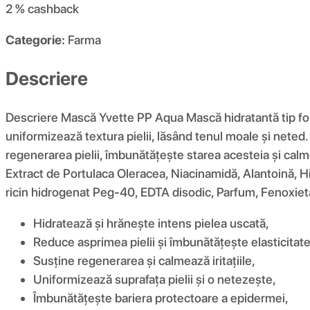
2 %
cashback
Categorie:
Farma
Descriere
Descriere Mască Yvette PP Aqua Mască hidratantă tip folie
uniformizează textura pielii, lăsând tenul moale și neted
regenerarea pielii, îmbunătățește starea acesteia și calmea
Extract de Portulaca Oleracea, Niacinamidă, Alantoină, Hidr
ricin hidrogenat Peg-40, EDTA disodic, Parfum, Fenoxietan
Hidratează și hrănește intens pielea uscată,
Reduce asprimea pielii și îmbunătățește elasticitat
Susține regenerarea și calmează iritațiile,
Uniformizează suprafața pielii și o netezește,
Îmbunătățește bariera protectoare a epidermei,