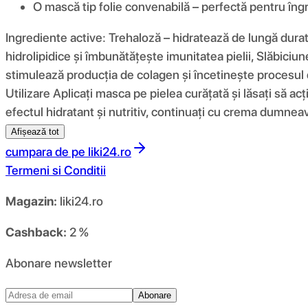
O mască tip folie convenabilă – perfectă pentru îngr
Ingrediente active: Trehaloză – hidratează de lungă durat
hidrolipidice și îmbunătățește imunitatea pielii, Slăbiciu
stimulează producția de colagen și încetinește procesul de
Utilizare Aplicați masca pe pielea curățată și lăsați să 
efectul hidratant și nutritiv, continuați cu crema dumneavo
Afișează tot
cumpara de pe
liki24.ro
Termeni si Conditii
Magazin:
liki24.ro
Cashback:
2 %
Abonare newsletter
Abonare