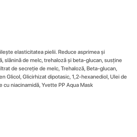
ește elasticitatea pielii. Reduce asprimea și
, slănină de melc, trehaloză și beta-glucan, susține
Filtrat de secreție de melc, Trehaloză, Beta-glucan,
n Glicol, Glicirhizat dipotasic, 1,2-hexanediol, Ulei de
olie cu niacinamidă, Yvette PP Aqua Mask