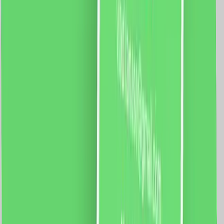
atingere și oferă o aderență excelentă, prevenind
alunecarea. Interior căptușit cu microfibră fină,
protejând spatele și marginile telefonului de zgârieturi
și șocuri. Design minimalist și modern: Subțire și
perfect ajustată pentru a îmbrăca iPhone-ul fără a
adăuga volum. Butoanele laterale sunt acoperite cu
silicon, păstrând răspunsul tactil natural. Decupaje
precise pentru accesul la porturi, cameră și difuzoare,
asigurând o utilizare facilă. Protecție optimă: Margini
ușor ridicate pentru a proteja ecranul și camera atunci
când dispozitivul este plasat pe suprafețe dure.
Siliconul este rezistent la zgârieturi, uzură și pete,
păstrându-și aspectul impecabil pe termen lung. Culori
variate și stilate: Disponibilă într-o gamă diversificată
de culori, de la nuanțe clasice (negru, alb) la culori
îndrăznețe și vibrante (roșu, verde sau albastru). Finisaj
mat care împiedică apariția amprentelor și oferă un