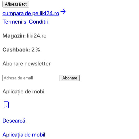
Afișează tot
cumpara de pe
liki24.ro
Termeni si Conditii
Magazin:
liki24.ro
Cashback:
2 %
Abonare newsletter
Abonare
Aplicație de mobil
Descarcă
Aplicația de mobil