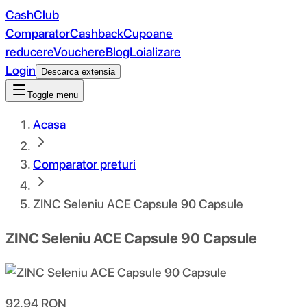
CashClub
Comparator
Cashback
Cupoane
reducere
Vouchere
Blog
Loializare
Login
Descarca extensia
Toggle menu
Acasa
Comparator preturi
ZINC Seleniu ACE Capsule 90 Capsule
ZINC Seleniu ACE Capsule 90 Capsule
92.94
RON