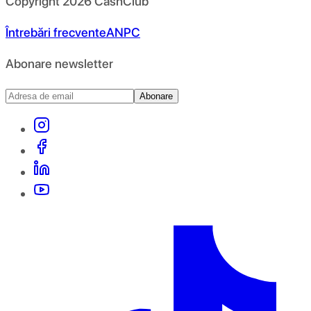
Copyright
2026
CashClub
Întrebări frecvente
ANPC
Abonare newsletter
Abonare