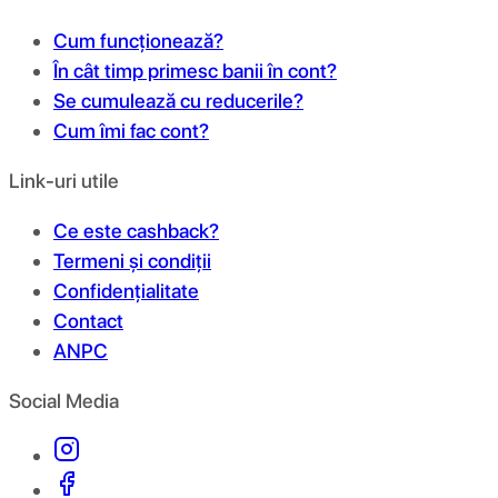
Cum funcționează?
În cât timp primesc banii în cont?
Se cumulează cu reducerile?
Cum îmi fac cont?
Link-uri utile
Ce este cashback?
Termeni și condiții
Confidențialitate
Contact
ANPC
Social Media