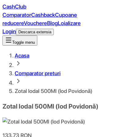
CashClub
Comparator
Cashback
Cupoane
reducere
Vouchere
Blog
Loializare
Login
Descarca extensia
Toggle menu
Acasa
Comparator preturi
Zotal Iodal 500Ml (Iod Povidonă)
Zotal Iodal 500Ml (Iod Povidonă)
133.73
RON