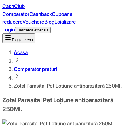
CashClub
Comparator
Cashback
Cupoane
reducere
Vouchere
Blog
Loializare
Login
Descarca extensia
Toggle menu
Acasa
Comparator preturi
Zotal Parasital Pet Loțiune antiparazitară 250Ml.
Zotal Parasital Pet Loțiune antiparazitară
250Ml.