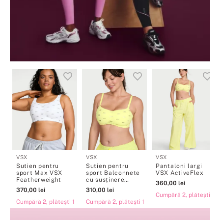
VSX
VSX
VSX
Sutien pentru
Sutien pentru
Pantaloni largi
sport Max VSX
sport Balconnete
VSX ActiveFlex
Featherweight
cu susținere
360
,
00
lei
ușoară VSX
370
,
00
lei
310
,
00
lei
Featherweight
Cumpără 2, plătești 1
Cumpără 2, plătești 1
Cumpără 2, plătești 1