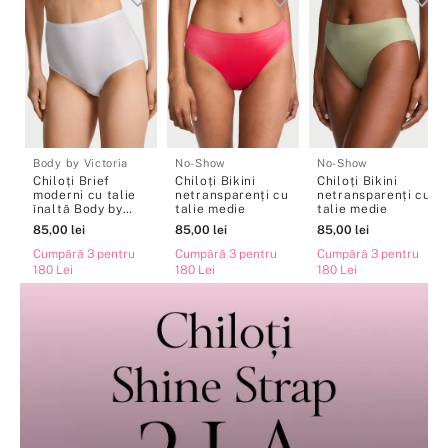
Body by Victoria
No-Show
No-Show
Chiloți Brief
Chiloți Bikini
Chiloți Bikini
moderni cu talie
netransparenți cu
netransparenți cu
înaltă Body by
talie medie
talie medie
Victoria Flex
85
,
00
lei
85
,
00
lei
85
,
00
lei
Cumpără 3 pentru
Cumpără 3 pentru
Cumpără 3 pentru
180 Lei
180 Lei
180 Lei