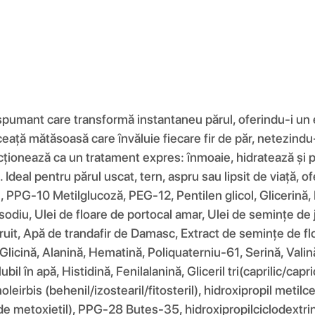
spumant care transformă instantaneu părul, oferindu-i un ef
eață mătăsoasă care învăluie fiecare fir de păr, netezindu-i
acționează ca un tratament expres: înmoaie, hidratează și 
 Ideal pentru părul uscat, tern, aspru sau lipsit de viață, of
nol, PPG-10 Metilglucoză, PEG-12, Pentilen glicol, Glicerin
odiu, Ulei de floare de portocal amar, Ulei de semințe de 
fruit, Apă de trandafir de Damasc, Extract de semințe de fl
Glicină, Alanină, Hematină, Poliquaterniu-61, Serină, Valină
il în apă, Histidină, Fenilalanină, Gliceril tri(caprilic/cap
noleirbis (behenil/izostearil/fitosteril), hidroxipropil metilc
t de metoxietil), PPG-28 Butes-35, hidroxipropilciclodextri