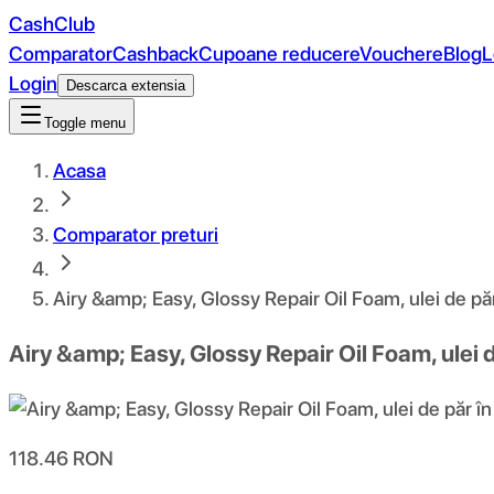
CashClub
Comparator
Cashback
Cupoane reducere
Vouchere
Blog
L
Login
Descarca extensia
Toggle menu
Acasa
Comparator preturi
Airy &amp; Easy, Glossy Repair Oil Foam, ulei de pă
Airy &amp; Easy, Glossy Repair Oil Foam, ulei 
118.46
RON