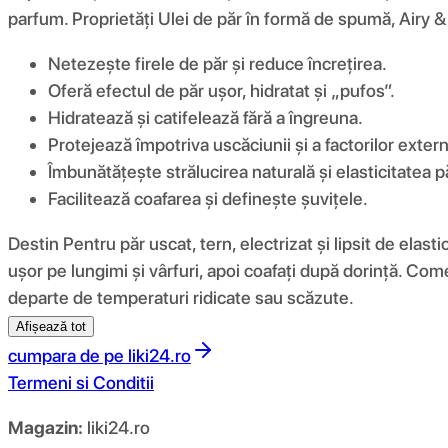
parfum. Proprietăți Ulei de păr în formă de spumă, Airy 
Netezește firele de păr și reduce încrețirea.
Oferă efectul de păr ușor, hidratat și „pufos”.
Hidratează și catifelează fără a îngreuna.
Protejează împotriva uscăciunii și a factorilor extern
Îmbunătățește strălucirea naturală și elasticitatea p
Facilitează coafarea și definește șuvițele.
Destin Pentru păr uscat, tern, electrizat și lipsit de elasti
ușor pe lungimi și vârfuri, apoi coafați după dorință. Coment
departe de temperaturi ridicate sau scăzute.
Afișează tot
cumpara de pe
liki24.ro
Termeni si Conditii
Magazin:
liki24.ro