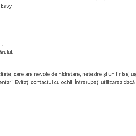
& Easy
i.
ărului.
citate, care are nevoie de hidratare, netezire și un finisaj u
arii Evitați contactul cu ochii. Întrerupeți utilizarea dacă a