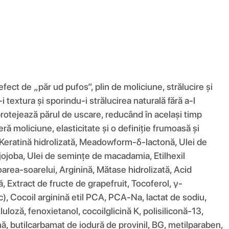
ect de „păr ud pufos”, plin de moliciune, strălucire și
 textura și sporindu-i strălucirea naturală fără a-l
protejează părul de uscare, reducând în același timp
eră moliciune, elasticitate și o definiție frumoasă și
ă, Keratină hidrolizată, Meadowform-δ-lactonă, Ulei de
jojoba, Ulei de semințe de macadamia, Etilhexil
oarea-soarelui, Arginină, Mătase hidrolizată, Acid
, Extract de fructe de grapefruit, Tocoferol, γ-
ric), Cocoil arginină etil PCA, PCA-Na, lactat de sodiu,
eluloză, fenoxietanol, cocoilglicină K, polisiliconă-13,
nă, butilcarbamat de iodură de provinil, BG, metilparaben,