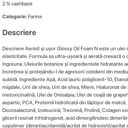
2 %
cashback
Categorie:
Farma
Descriere
Descriere Aerisit și ușor Glossy Oil Foam N este un ulei 
elasticitate. Formula sa ultra-ușoară și aerată creează o c
îngreuna. Uleiurile botanice și ingredientele hidratante 
încrețirea și protejându-l de agresorii cotidieni din mediu.
subtilă. Ingrediente Apă, Acid lauric poligliceril-10, Eta
migdale, Unt de shea, Unt de shea, Miere, Hialuronat de s
metoxicinalină, Ulei de Onisalpia, Ulei de coajă de grape
aspartic, PCA, Proteină hidrolizată din lăptișor de matcă, 
Docosalactonă, Izoleucină, Treonină, Prolină, Colagen solub
gliceril rosinat trihidrogenat, acid dimergilinoleic dimerili
copolimer (dimetilacrilamidă/acrilat de hidroxietil/acrila