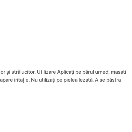
șor și strălucitor. Utilizare Aplicați pe părul umed, masați
pare iritație. Nu utilizați pe pielea lezată. A se păstra