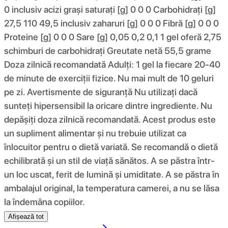
0 inclusiv acizi grași saturați [g] 0 0 0 Carbohidrați [g]
27,5 110 49,5 inclusiv zaharuri [g] 0 0 0 Fibră [g] 0 0 0
Proteine ​​[g] 0 0 0 Sare [g] 0,05 0,2 0,1 1 gel oferă 2,75
schimburi de carbohidrați Greutate netă 55,5 grame
Doza zilnică recomandată Adulți: 1 gel la fiecare 20-40
de minute de exerciții fizice. Nu mai mult de 10 geluri
pe zi. Avertismente de siguranță Nu utilizați dacă
sunteți hipersensibil la oricare dintre ingrediente. Nu
depășiți doza zilnică recomandată. Acest produs este
un supliment alimentar și nu trebuie utilizat ca
înlocuitor pentru o dietă variată. Se recomandă o dietă
echilibrată și un stil de viață sănătos. A se păstra într-
un loc uscat, ferit de lumină și umiditate. A se păstra în
ambalajul original, la temperatura camerei, a nu se lăsa
la îndemâna copiilor.
Afișează tot