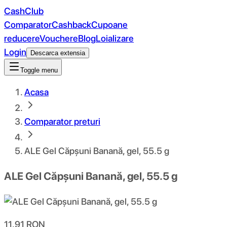
CashClub
Comparator
Cashback
Cupoane
reducere
Vouchere
Blog
Loializare
Login
Descarca extensia
Toggle menu
Acasa
Comparator preturi
ALE Gel Căpșuni Banană, gel, 55.5 g
ALE Gel Căpșuni Banană, gel, 55.5 g
11.91
RON