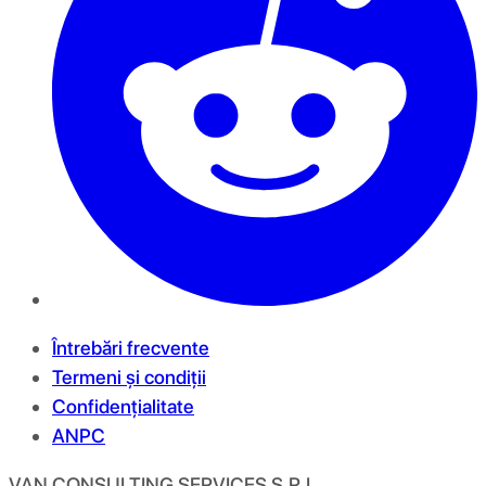
Întrebări frecvente
Termeni și condiții
Confidențialitate
ANPC
VAN CONSULTING SERVICES S.R.L.