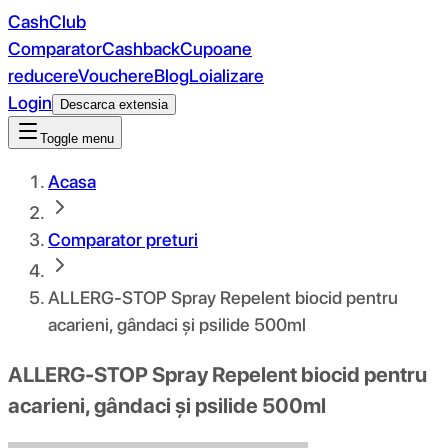
CashClub
Comparator
Cashback
Cupoane
reducere
Vouchere
Blog
Loializare
Login
Descarca extensia
Toggle menu
Acasa
Comparator preturi
ALLERG-STOP Spray Repelent biocid pentru
acarieni, gândaci și psilide 500ml
ALLERG-STOP Spray Repelent biocid pentru
acarieni, gândaci și psilide 500ml