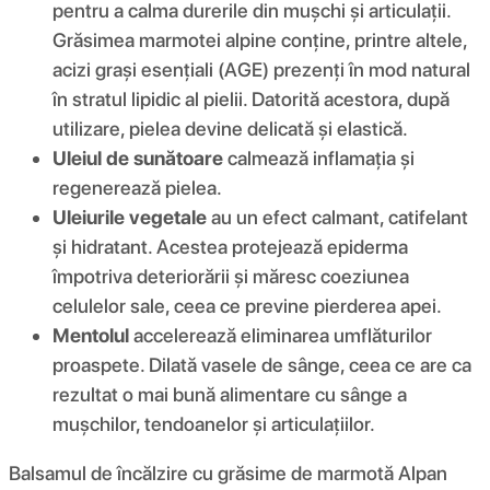
pentru a calma durerile din mușchi și articulații.
Grăsimea marmotei alpine conține, printre altele,
acizi grași esențiali (AGE) prezenți în mod natural
în stratul lipidic al pielii. Datorită acestora, după
utilizare, pielea devine delicată și elastică.
Uleiul de sunătoare
calmează inflamația și
regenerează pielea.
Uleiurile vegetale
au un efect calmant, catifelant
și hidratant. Acestea protejează epiderma
împotriva deteriorării și măresc coeziunea
celulelor sale, ceea ce previne pierderea apei.
Mentolul
accelerează eliminarea umflăturilor
proaspete. Dilată vasele de sânge, ceea ce are ca
rezultat o mai bună alimentare cu sânge a
mușchilor, tendoanelor și articulațiilor.
Balsamul de încălzire cu grăsime de marmotă Alpan