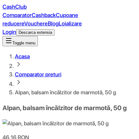
CashClub
Comparator
Cashback
Cupoane
reducere
Vouchere
Blog
Loializare
Login
Descarca extensia
Toggle menu
Acasa
Comparator preturi
Alpan, balsam încălzitor de marmotă, 50 g
Alpan, balsam încălzitor de marmotă, 50 g
46.16
RON