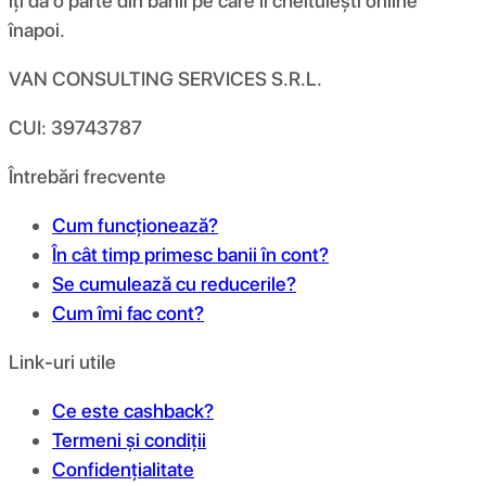
îți dă o parte din banii pe care îi cheltuiești online
înapoi.
VAN CONSULTING SERVICES S.R.L.
CUI: 39743787
Întrebări frecvente
Cum funcționează?
În cât timp primesc banii în cont?
Se cumulează cu reducerile?
Cum îmi fac cont?
Link-uri utile
Ce este cashback?
Termeni și condiții
Confidențialitate