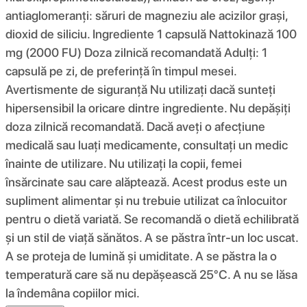
antiaglomeranți: săruri de magneziu ale acizilor grași,
dioxid de siliciu. Ingrediente 1 capsulă Nattokinază 100
mg (2000 FU) Doza zilnică recomandată Adulți: 1
capsulă pe zi, de preferință în timpul mesei.
Avertismente de siguranță Nu utilizați dacă sunteți
hipersensibil la oricare dintre ingrediente. Nu depășiți
doza zilnică recomandată. Dacă aveți o afecțiune
medicală sau luați medicamente, consultați un medic
înainte de utilizare. Nu utilizați la copii, femei
însărcinate sau care alăptează. Acest produs este un
supliment alimentar și nu trebuie utilizat ca înlocuitor
pentru o dietă variată. Se recomandă o dietă echilibrată
și un stil de viață sănătos. A se păstra într-un loc uscat.
A se proteja de lumină și umiditate. A se păstra la o
temperatură care să nu depășească 25°C. A nu se lăsa
la îndemâna copiilor mici.