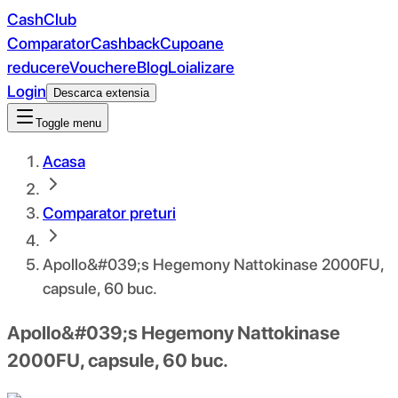
CashClub
Comparator
Cashback
Cupoane
reducere
Vouchere
Blog
Loializare
Login
Descarca extensia
Toggle menu
Acasa
Comparator preturi
Apollo&#039;s Hegemony Nattokinase 2000FU,
capsule, 60 buc.
Apollo&#039;s Hegemony Nattokinase
2000FU, capsule, 60 buc.