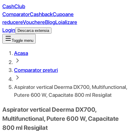
CashClub
Comparator
Cashback
Cupoane
reducere
Vouchere
Blog
Loializare
Login
Descarca extensia
Toggle menu
Acasa
Comparator preturi
Aspirator vertical Deerma DX700, Multifunctional,
Putere 600 W, Capacitate 800 ml Resigilat
Aspirator vertical Deerma DX700,
Multifunctional, Putere 600 W, Capacitate
800 ml Resigilat