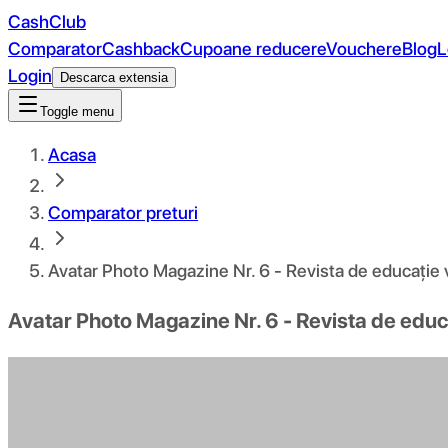
CashClub
Comparator
Cashback
Cupoane reducere
Vouchere
Blog
L
Login
Descarca extensia
Toggle menu
Acasa
Comparator preturi
Avatar Photo Magazine Nr. 6 - Revista de educație 
Avatar Photo Magazine Nr. 6 - Revista de educ