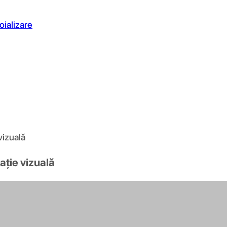
oializare
vizuală
ație vizuală