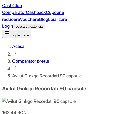
CashClub
Comparator
Cashback
Cupoane
reducere
Vouchere
Blog
Loializare
Login
Descarca extensia
Toggle menu
Acasa
Comparator preturi
Avilut Ginkgo Recordati 90 capsule
Avilut Ginkgo Recordati 90 capsule
162.44
RON