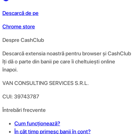
Descarcă de pe
Chrome store
Despre CashClub
Descarcă extensia noastră pentru browser și CashClub
îți dă o parte din banii pe care îi cheltuiești online
înapoi.
VAN CONSULTING SERVICES S.R.L.
CUI: 39743787
Întrebări frecvente
Cum funcționează?
În cât timp primesc banii în cont?