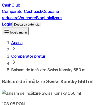
CashClub
Comparator
Cashback
Cupoane
reducere
Vouchere
Blog
Loializare
Login
Descarca extensia
Toggle menu
Acasa
Comparator preturi
Balsam de încălzire Swiss Konsky 550 ml
Balsam de încălzire Swiss Konsky 550 ml
108.08
RON