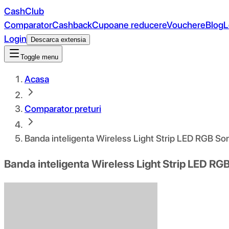
CashClub
Comparator
Cashback
Cupoane reducere
Vouchere
Blog
L
Login
Descarca extensia
Toggle menu
Acasa
Comparator preturi
Banda inteligenta Wireless Light Strip LED RGB Son
Banda inteligenta Wireless Light Strip LED RGB