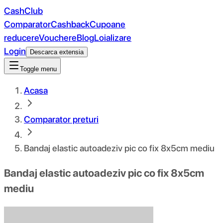
CashClub
Comparator
Cashback
Cupoane
reducere
Vouchere
Blog
Loializare
Login
Descarca extensia
Toggle menu
Acasa
Comparator preturi
Bandaj elastic autoadeziv pic co fix 8x5cm mediu
Bandaj elastic autoadeziv pic co fix 8x5cm
mediu