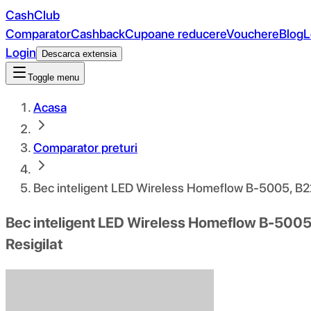
CashClub
Comparator
Cashback
Cupoane reducere
Vouchere
Blog
L
Login
Descarca extensia
Toggle menu
Acasa
Comparator preturi
Bec inteligent LED Wireless Homeflow B-5005, B22,
Bec inteligent LED Wireless Homeflow B-5005,
Resigilat