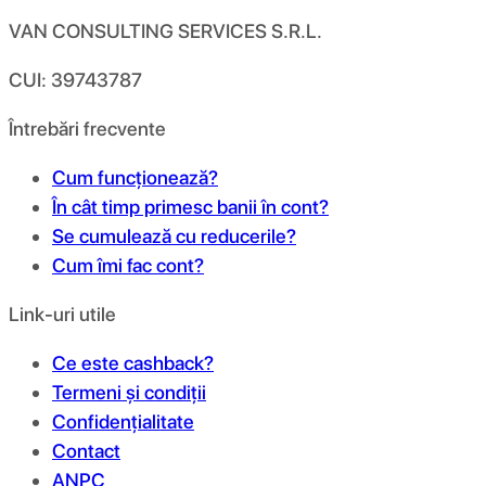
VAN CONSULTING SERVICES S.R.L.
CUI: 39743787
Întrebări frecvente
Cum funcționează?
În cât timp primesc banii în cont?
Se cumulează cu reducerile?
Cum îmi fac cont?
Link-uri utile
Ce este cashback?
Termeni și condiții
Confidențialitate
Contact
ANPC