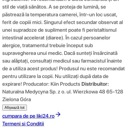
stil de viață sănătos. A se proteja de lumină, se
păstrează la temperatura camerei, într-un loc uscat,
ferit de copiii mici. Singurul efect secundar observat al
unei supradoze de supliment poate fi peristaltismul
intestinal accelerat (diaree). În cazul persoanelor
alergice, tratamentul trebuie început sub
supravegherea unui medic. Dacă sunteți însărcinată
sau alăptați, consultați medicul sau farmacistul înainte
de a utiliza acest produs! Produsul nu este recomandat
pentru utilizare la copii. Nu utilizați după data de
expirare! Producator: Kiin Products
Distribuitor:
Naturalna Medycyna Sp. z o. ul. Wierzkowa 48 65-128
Zielona Góra
Afișează tot
cumpara de pe
liki24.ro
Termeni si Conditii