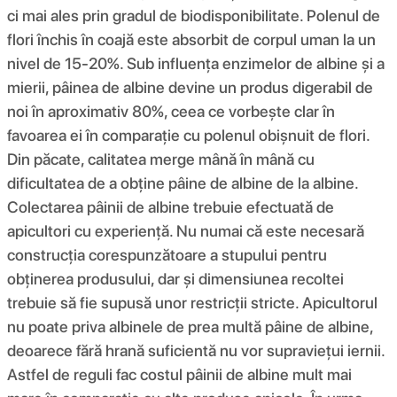
ci mai ales prin gradul de biodisponibilitate. Polenul de
flori închis în coajă este absorbit de corpul uman la un
nivel de 15-20%. Sub influența enzimelor de albine și a
mierii, pâinea de albine devine un produs digerabil de
noi în aproximativ 80%, ceea ce vorbește clar în
favoarea ei în comparație cu polenul obișnuit de flori.
Din păcate, calitatea merge mână în mână cu
dificultatea de a obține pâine de albine de la albine.
Colectarea pâinii de albine trebuie efectuată de
apicultori cu experiență. Nu numai că este necesară
construcția corespunzătoare a stupului pentru
obținerea produsului, dar și dimensiunea recoltei
trebuie să fie supusă unor restricții stricte. Apicultorul
nu poate priva albinele de prea multă pâine de albine,
deoarece fără hrană suficientă nu vor supraviețui iernii.
Astfel de reguli fac costul pâinii de albine mult mai