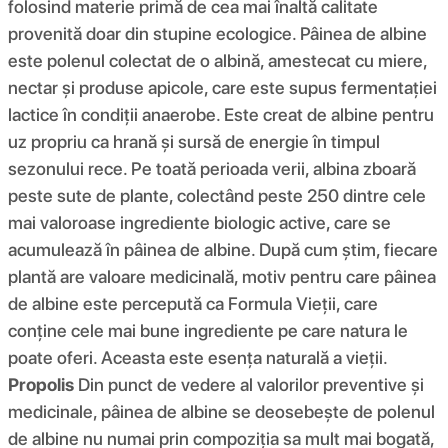
folosind materie primă de cea mai înaltă calitate
provenită doar din stupine ecologice. Pâinea de albine
este polenul colectat de o albină, amestecat cu miere,
nectar și produse apicole, care este supus fermentației
lactice în condiții anaerobe. Este creat de albine pentru
uz propriu ca hrană și sursă de energie în timpul
sezonului rece. Pe toată perioada verii, albina zboară
peste sute de plante, colectând peste 250 dintre cele
mai valoroase ingrediente biologic active, care se
acumulează în pâinea de albine. După cum știm, fiecare
plantă are valoare medicinală, motiv pentru care pâinea
de albine este percepută ca Formula Vieții, care
conține cele mai bune ingrediente pe care natura le
poate oferi. Aceasta este esența naturală a vieții.
Propolis
Din punct de vedere al valorilor preventive și
medicinale, pâinea de albine se deosebește de polenul
de albine nu numai prin compoziția sa mult mai bogată,