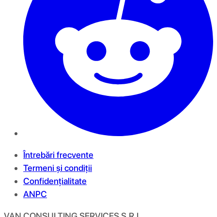
Întrebări frecvente
Termeni și condiții
Confidențialitate
ANPC
VAN CONSULTING SERVICES S.R.L.