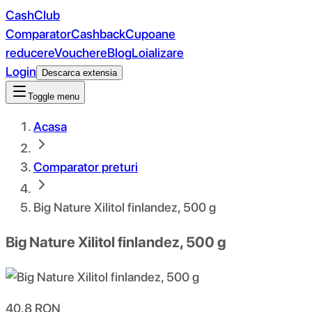
CashClub
Comparator
Cashback
Cupoane
reducere
Vouchere
Blog
Loializare
Login
Descarca extensia
Toggle menu
Acasa
Comparator preturi
Big Nature Xilitol finlandez, 500 g
Big Nature Xilitol finlandez, 500 g
40.8
RON