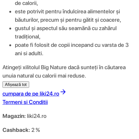
de calorii,
este potrivit pentru îndulcirea alimentelor și
băuturilor, precum și pentru gătit și coacere,
gustul și aspectul său seamănă cu zahărul
tradițional,
poate fi folosit de copii incepand cu varsta de 3
ani si adulti.
Atingeți xilitolul Big Nature dacă sunteți în căutarea
unuia natural cu calorii mai reduse.
Afișează tot
cumpara de pe
liki24.ro
Termeni si Conditii
Magazin:
liki24.ro
Cashback:
2 %