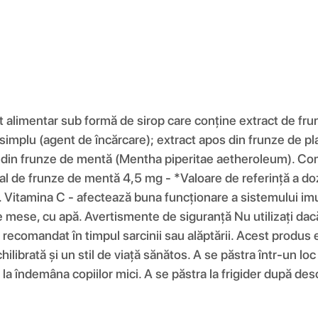
t alimentar sub formă de sirop care conține extract de fru
rop simplu (agent de încărcare); extract apos din frunze de 
nțial din frunze de mentă (Mentha piperitae aetheroleum).
 de frunze de mentă 4,5 mg - *Valoare de referință a doz
 Vitamina C - afectează buna funcționare a sistemului imun
e de mese, cu apă. Avertismente de siguranță Nu utilizați dac
ecomandat în timpul sarcinii sau alăptării. Acest produs e
ilibrată și un stil de viață sănătos. A se păstra într-un loc
a îndemâna copiilor mici. A se păstra la frigider după des