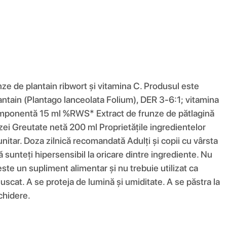
nze de plantain ribwort și vitamina C. Produsul este
plantain (Plantago lanceolata Folium), DER 3-6:1; vitamina
 Componentă 15 ml %RWS* Extract de frunze de pătlagină
ei Greutate netă 200 ml Proprietățile ingredientelor
itar. Doza zilnică recomandată Adulți și copii cu vârsta
ă sunteți hipersensibil la oricare dintre ingrediente. Nu
ste un supliment alimentar și nu trebuie utilizat ca
 uscat. A se proteja de lumină și umiditate. A se păstra la
chidere.