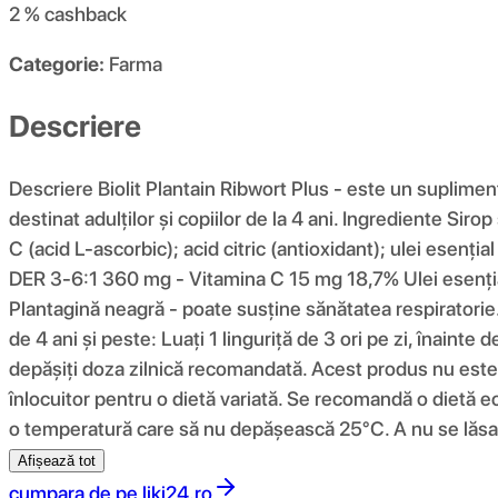
2 %
cashback
Categorie:
Farma
Descriere
Descriere Biolit Plantain Ribwort Plus - este un suplimen
destinat adulților și copiilor de la 4 ani. Ingrediente Si
C (acid L-ascorbic); acid citric (antioxidant); ulei ese
DER 3-6:1 360 mg - Vitamina C 15 mg 18,7% Ulei esențial
Plantagină neagră - poate susține sănătatea respiratorie.
de 4 ani și peste: Luați 1 linguriță de 3 ori pe zi, înaint
depășiți doza zilnică recomandată. Acest produs nu este r
înlocuitor pentru o dietă variată. Se recomandă o dietă ech
o temperatură care să nu depășească 25°C. A nu se lăsa l
Afișează tot
cumpara de pe
liki24.ro