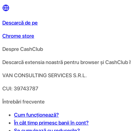
Descarcă de pe
Chrome store
Despre CashClub
Descarcă extensia noastră pentru browser și CashClub îți d
VAN CONSULTING SERVICES S.R.L.
CUI: 39743787
Întrebări frecvente
Cum funcționează?
În cât timp primesc banii în cont?
Se cumulează cu reducerile?