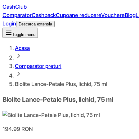
CashClub
Comparator
Cashback
Cupoane reducere
Vouchere
Blog
L
Login
Descarca extensia
Toggle menu
Acasa
Comparator preturi
Biolite Lance-Petale Plus, lichid, 75 ml
Biolite Lance-Petale Plus, lichid, 75 ml
194.99
RON