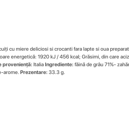
 cu miere deliciosi si crocanti fara lapte si oua preparati 
oare energetică: 1920 kJ / 456 kcal; Grăsimi, din care acizi
e proveniență:
Italia
Ingrediente:
făină de grâu 71%- zahăr
re-arome.
Prezentare:
33.3 g.