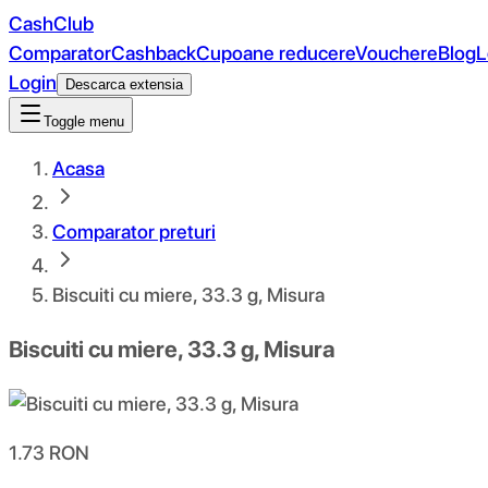
CashClub
Comparator
Cashback
Cupoane reducere
Vouchere
Blog
L
Login
Descarca extensia
Toggle menu
Acasa
Comparator preturi
Biscuiti cu miere, 33.3 g, Misura
Biscuiti cu miere, 33.3 g, Misura
1.73
RON