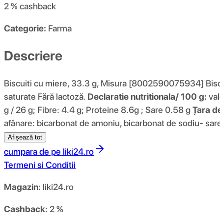
2 %
cashback
Categorie:
Farma
Descriere
Biscuiti cu miere, 33.3 g, Misura [8002590075934] Biscuiți
saturate Fără lactoză.
Declaratie nutritionala/ 100 g:
val
g / 26 g; Fibre: 4.4 g; Proteine 8.6g ; Sare 0.58 g
Țara d
afânare: bicarbonat de amoniu, bicarbonat de sodiu- sa
Afișează tot
cumpara de pe
liki24.ro
Termeni si Conditii
Magazin:
liki24.ro
Cashback:
2 %