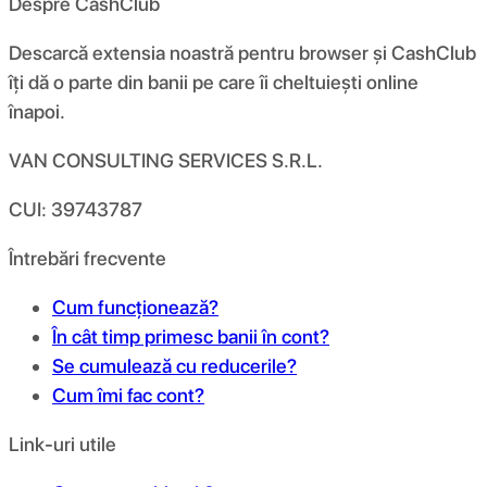
Despre CashClub
Descarcă extensia noastră pentru browser și CashClub
îți dă o parte din banii pe care îi cheltuiești online
înapoi.
VAN CONSULTING SERVICES S.R.L.
CUI: 39743787
Întrebări frecvente
Cum funcționează?
În cât timp primesc banii în cont?
Se cumulează cu reducerile?
Cum îmi fac cont?
Link-uri utile