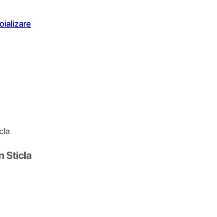
oializare
cla
 Sticla