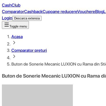
CashClub
Comparator
Cashback
Cupoane reducere
Vouchere
Blog
L
Login
Descarca extensia
Toggle menu
Acasa
Comparator preturi
Buton de Sonerie Mecanic LUXION cu Rama din Sti
Buton de Sonerie Mecanic LUXION cu Rama din