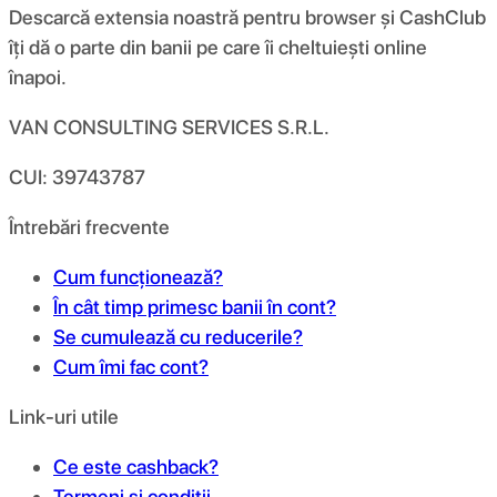
Descarcă extensia noastră pentru browser și CashClub
îți dă o parte din banii pe care îi cheltuiești online
înapoi.
VAN CONSULTING SERVICES S.R.L.
CUI: 39743787
Întrebări frecvente
Cum funcționează?
În cât timp primesc banii în cont?
Se cumulează cu reducerile?
Cum îmi fac cont?
Link-uri utile
Ce este cashback?
Termeni și condiții