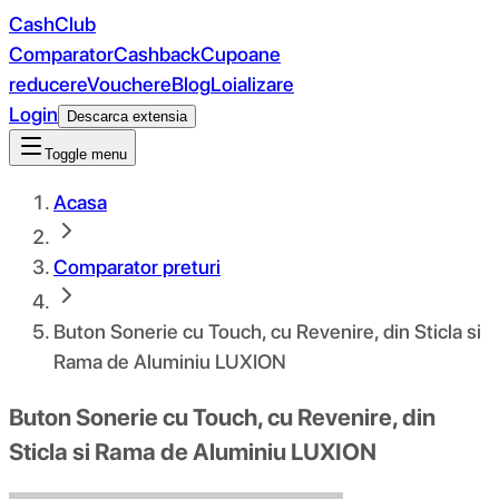
CashClub
Comparator
Cashback
Cupoane
reducere
Vouchere
Blog
Loializare
Login
Descarca extensia
Toggle menu
Acasa
Comparator preturi
Buton Sonerie cu Touch, cu Revenire, din Sticla si
Rama de Aluminiu LUXION
Buton Sonerie cu Touch, cu Revenire, din
Sticla si Rama de Aluminiu LUXION