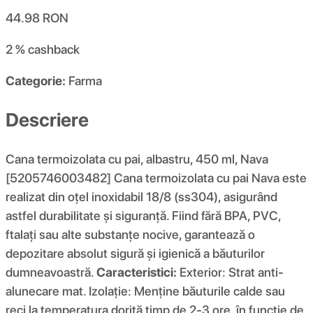
44.98
RON
2 %
cashback
Categorie:
Farma
Descriere
Cana termoizolata cu pai, albastru, 450 ml, Nava
[5205746003482] Cana termoizolata cu pai Nava este
realizat din oțel inoxidabil 18/8 (ss304), asigurând
astfel durabilitate și siguranță. Fiind fără BPA, PVC,
ftalați sau alte substanțe nocive, garantează o
depozitare absolut sigură și igienică a băuturilor
dumneavoastră.
Caracteristici:
Exterior: Strat anti-
alunecare mat. Izolație: Menține băuturile calde sau
reci la temperatura dorită timp de 2-3 ore, în funcție de