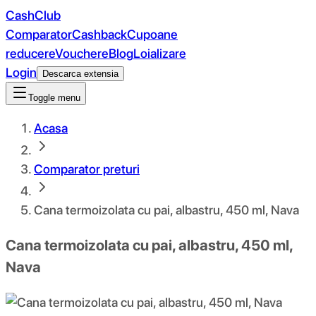
CashClub
Comparator
Cashback
Cupoane
reducere
Vouchere
Blog
Loializare
Login
Descarca extensia
Toggle menu
Acasa
Comparator preturi
Cana termoizolata cu pai, albastru, 450 ml, Nava
Cana termoizolata cu pai, albastru, 450 ml,
Nava