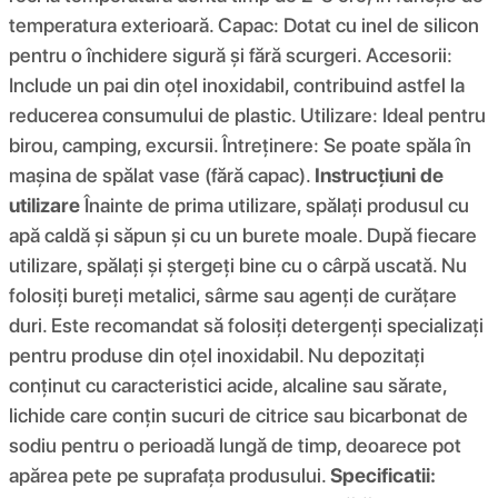
temperatura exterioară. Capac: Dotat cu inel de silicon
pentru o închidere sigură și fără scurgeri. Accesorii:
Include un pai din oțel inoxidabil, contribuind astfel la
reducerea consumului de plastic. Utilizare: Ideal pentru
birou, camping, excursii. Întreținere: Se poate spăla în
mașina de spălat vase (fără capac).
Instrucțiuni de
utilizare
Înainte de prima utilizare, spălați produsul cu
apă caldă și săpun și cu un burete moale. După fiecare
utilizare, spălați și ștergeți bine cu o cârpă uscată. Nu
folosiți bureți metalici, sârme sau agenți de curățare
duri. Este recomandat să folosiți detergenți specializați
pentru produse din oțel inoxidabil. Nu depozitați
conținut cu caracteristici acide, alcaline sau sărate,
lichide care conțin sucuri de citrice sau bicarbonat de
sodiu pentru o perioadă lungă de timp, deoarece pot
apărea pete pe suprafața produsului.
Specificatii: