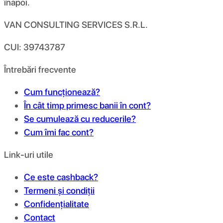
înapoi.
VAN CONSULTING SERVICES S.R.L.
CUI: 39743787
Întrebări frecvente
Cum funcționează?
În cât timp primesc banii în cont?
Se cumulează cu reducerile?
Cum îmi fac cont?
Link-uri utile
Ce este cashback?
Termeni și condiții
Confidențialitate
Contact