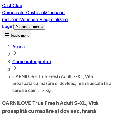
CashClub
Comparator
Cashback
Cupoane
reducere
Vouchere
Blog
Loializare
Login
Descarca extensia
Toggle menu
Acasa
Comparator preturi
CARNILOVE True Fresh Adult S-XL, Vită
proaspătă cu mazăre și dovleac, hrană uscată fără
cereale câini, 1.4kg
CARNILOVE True Fresh Adult S-XL, Vită
proaspătă cu mazăre și dovleac, hrană