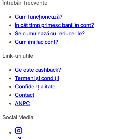
Întrebări frecvente
Cum funcționează?
În cât timp primesc banii în cont?
Se cumulează cu reducerile?
Cum îmi fac cont?
Link-uri utile
Ce este cashback?
Termeni și condiții
Confidențialitate
Contact
ANPC
Social Media