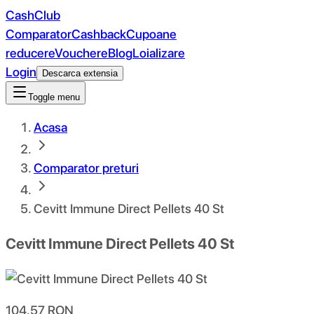
CashClub
Comparator
Cashback
Cupoane
reducere
Vouchere
Blog
Loializare
Login
Descarca extensia
Toggle menu
Acasa
Comparator preturi
Cevitt Immune Direct Pellets 40 St
Cevitt Immune Direct Pellets 40 St
104.57
RON