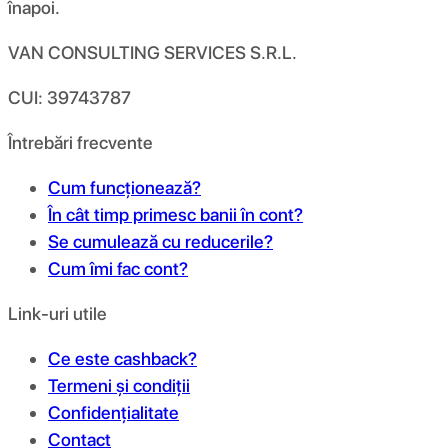
înapoi.
VAN CONSULTING SERVICES S.R.L.
CUI: 39743787
Întrebări frecvente
Cum funcționează?
În cât timp primesc banii în cont?
Se cumulează cu reducerile?
Cum îmi fac cont?
Link-uri utile
Ce este cashback?
Termeni și condiții
Confidențialitate
Contact