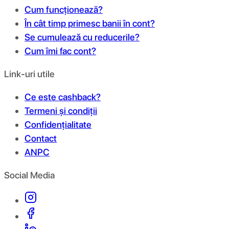
Cum funcționează?
În cât timp primesc banii în cont?
Se cumulează cu reducerile?
Cum îmi fac cont?
Link-uri utile
Ce este cashback?
Termeni și condiții
Confidențialitate
Contact
ANPC
Social Media