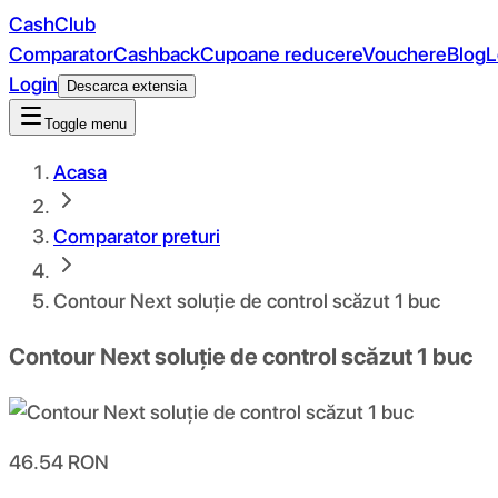
CashClub
Comparator
Cashback
Cupoane reducere
Vouchere
Blog
L
Login
Descarca extensia
Toggle menu
Acasa
Comparator preturi
Contour Next soluție de control scăzut 1 buc
Contour Next soluție de control scăzut 1 buc
46.54
RON