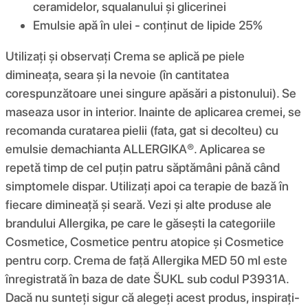
ceramidelor, squalanului și glicerinei
Emulsie apă în ulei - conținut de lipide 25%
Utilizați și observați Crema se aplică pe piele
dimineața, seara și la nevoie (în cantitatea
corespunzătoare unei singure apăsări a pistonului). Se
maseaza usor in interior. Inainte de aplicarea cremei, se
recomanda curatarea pielii (fata, gat si decolteu) cu
emulsie demachianta ALLERGIKA®. Aplicarea se
repetă timp de cel puțin patru săptămâni până când
simptomele dispar. Utilizați apoi ca terapie de bază în
fiecare dimineață și seară. Vezi și alte produse ale
brandului Allergika, pe care le găsești la categoriile
Cosmetice, Cosmetice pentru atopice și Cosmetice
pentru corp. Crema de față Allergika MED 50 ml este
înregistrată în baza de date ŠUKL sub codul P3931A.
Dacă nu sunteți sigur că alegeți acest produs, inspirați-