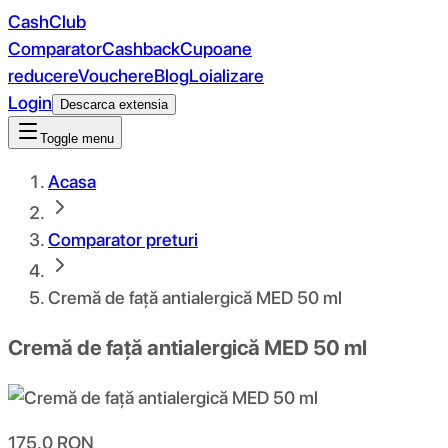
CashClub
Comparator
Cashback
Cupoane
reducere
Vouchere
Blog
Loializare
Login
Descarca extensia
Toggle menu
Acasa
Comparator preturi
Cremă de față antialergică MED 50 ml
Cremă de față antialergică MED 50 ml
175.0
RON