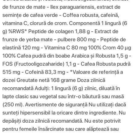
de frunze de mate - Ilex paraguariensis, extract de
semințe de cafea verde - Coffea robusta, cafeină,
vitamina C, clorură de crom. Componentă 1 lingură (6
g) %RWS* Peptide de colagen 1,88 g - Extract de
frunze de yerba mate - pulbere 800 mg - Peptide de
elastină 120 mg - Vitamina C 80 mg 100% Crom 40 µg
100% Cafea pudră din boabe Arabica și Robusta 1,5 g -
FOS (Fructooligozaharide) 1,1 g - Cafea Robusta pudră
515 mg - Cofeină 83,3 mg - *Valoare de referință a
dozei Greutate netă 168 grame Doza zilnică
recomandată Adulți: 1 lingură (6 g) zilnic, diluată în
lapte clasic sau vegetal sau într-o băutură sau masă
(250 ml). Avertismente de siguranță Nu utilizați dacă
sunteți hipersensibil la oricare dintre ingrediente. Nu
depășiți doza zilnică recomandată. Nu este potrivit
pentru femeile însărcinate sau care alăptează sau