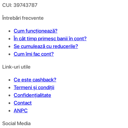
CUI: 39743787
Întrebări frecvente
Cum funcționează?
În cât timp primesc banii în cont?
Se cumulează cu reducerile?
Cum îmi fac cont?
Link-uri utile
Ce este cashback?
Termeni și condiții
Confidențialitate
Contact
ANPC
Social Media