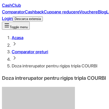
CashClub
Comparator
Cashback
Cupoane reducere
Vouchere
Blog
L
Login
Descarca extensia
Toggle menu
Acasa
Comparator preturi
Doza intrerupator pentru rigips tripla COURBI
Doza intrerupator pentru rigips tripla COURBI