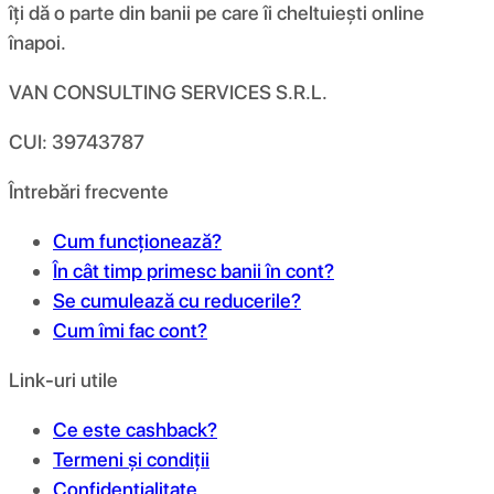
îți dă o parte din banii pe care îi cheltuiești online
înapoi.
VAN CONSULTING SERVICES S.R.L.
CUI: 39743787
Întrebări frecvente
Cum funcționează?
În cât timp primesc banii în cont?
Se cumulează cu reducerile?
Cum îmi fac cont?
Link-uri utile
Ce este cashback?
Termeni și condiții
Confidențialitate