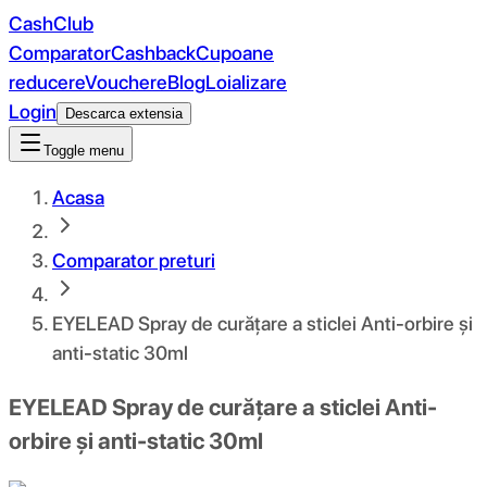
CashClub
Comparator
Cashback
Cupoane
reducere
Vouchere
Blog
Loializare
Login
Descarca extensia
Toggle menu
Acasa
Comparator preturi
EYELEAD Spray de curățare a sticlei Anti-orbire și
anti-static 30ml
EYELEAD Spray de curățare a sticlei Anti-
orbire și anti-static 30ml