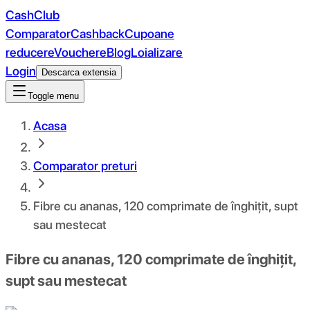
CashClub
Comparator
Cashback
Cupoane
reducere
Vouchere
Blog
Loializare
Login
Descarca extensia
Toggle menu
Acasa
Comparator preturi
Fibre cu ananas, 120 comprimate de înghițit, supt
sau mestecat
Fibre cu ananas, 120 comprimate de înghițit,
supt sau mestecat