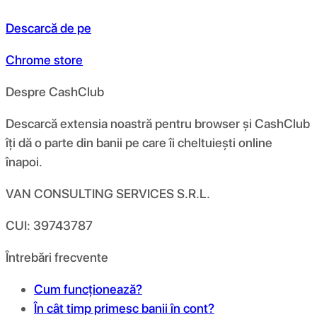
Descarcă de pe
Chrome store
Despre CashClub
Descarcă extensia noastră pentru browser și CashClub
îți dă o parte din banii pe care îi cheltuiești online
înapoi.
VAN CONSULTING SERVICES S.R.L.
CUI: 39743787
Întrebări frecvente
Cum funcționează?
În cât timp primesc banii în cont?