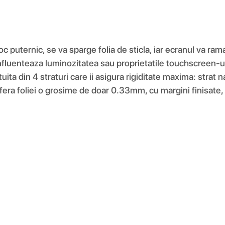
 soc puternic, se va sparge folia de sticla, iar ecranul va r
fluenteaza luminozitatea sau proprietatile touchscreen-ului
uita din 4 straturi care ii asigura rigiditate maxima: strat n
fera foliei o grosime de doar 0.33mm, cu margini finisate, 