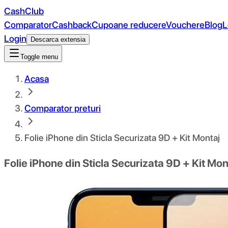
CashClub
Comparator
Cashback
Cupoane reducere
Vouchere
Blog
L
Login
Descarca extensia
Toggle menu
Acasa
Comparator preturi
Folie iPhone din Sticla Securizata 9D + Kit Montaj
Folie iPhone din Sticla Securizata 9D + Kit Mon