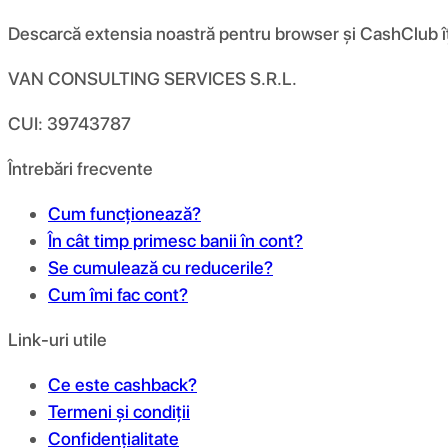
Descarcă extensia noastră pentru browser și CashClub îți d
VAN CONSULTING SERVICES S.R.L.
CUI: 39743787
Întrebări frecvente
Cum funcționează?
În cât timp primesc banii în cont?
Se cumulează cu reducerile?
Cum îmi fac cont?
Link-uri utile
Ce este cashback?
Termeni și condiții
Confidențialitate