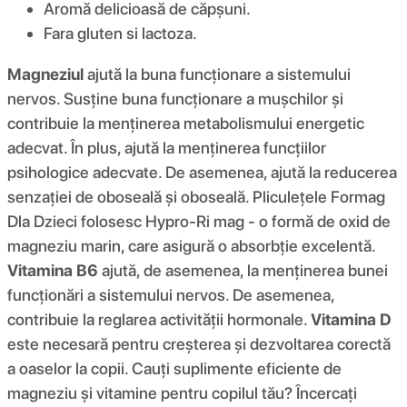
Aromă delicioasă de căpșuni.
Fara gluten si lactoza.
Magneziul
ajută la buna funcționare a sistemului
nervos. Susține buna funcționare a mușchilor și
contribuie la menținerea metabolismului energetic
adecvat. În plus, ajută la menținerea funcțiilor
psihologice adecvate. De asemenea, ajută la reducerea
senzației de oboseală și oboseală. Pliculețele Formag
Dla Dzieci folosesc Hypro-Ri mag - o formă de oxid de
magneziu marin, care asigură o absorbție excelentă.
Vitamina B6
ajută, de asemenea, la menținerea bunei
funcționări a sistemului nervos. De asemenea,
contribuie la reglarea activității hormonale.
Vitamina D
este necesară pentru creșterea și dezvoltarea corectă
a oaselor la copii. Cauți suplimente eficiente de
magneziu și vitamine pentru copilul tău? Încercați