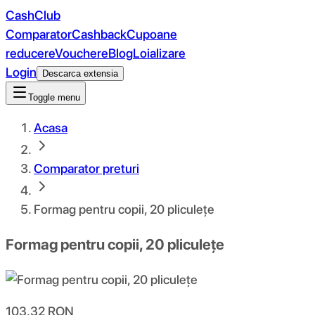
CashClub
Comparator
Cashback
Cupoane
reducere
Vouchere
Blog
Loializare
Login
Descarca extensia
Toggle menu
Acasa
Comparator preturi
Formag pentru copii, 20 pliculețe
Formag pentru copii, 20 pliculețe
103.32
RON