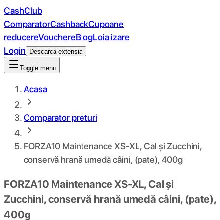
CashClub
Comparator
Cashback
Cupoane
reducere
Vouchere
Blog
Loializare
Login
Descarca extensia
Toggle menu
Acasa
Comparator preturi
FORZA10 Maintenance XS-XL, Cal și Zucchini,
conservă hrană umedă câini, (pate), 400g
FORZA10 Maintenance XS-XL, Cal și
Zucchini, conservă hrană umedă câini, (pate),
400g