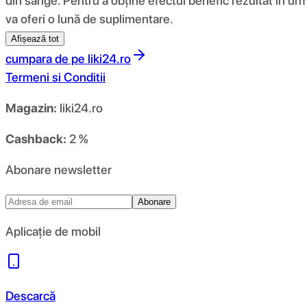
din sânge. Pentru a obține efectul benefic rezultat în ur
va oferi o lună de suplimentare.
Afișează tot
cumpara de pe
liki24.ro
Termeni si Conditii
Magazin:
liki24.ro
Cashback:
2 %
Abonare newsletter
Abonare
Aplicație de mobil
Descarcă