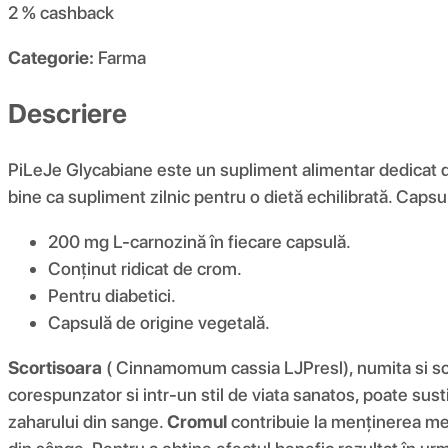
2 %
cashback
Categorie:
Farma
Descriere
PiLeJe Glycabiane este un supliment alimentar dedicat di
bine ca supliment zilnic pentru o dietă echilibrată. Capsu
200 mg L-carnozină în fiecare capsulă.
Conținut ridicat de crom.
Pentru diabetici.
Capsulă de origine vegetală.
Scortisoara
( Cinnamomum cassia LJPresl), numita si scor
corespunzator si intr-un stil de viata sanatos, poate sus
zaharului din sange.
Cromul
contribuie la menținerea met