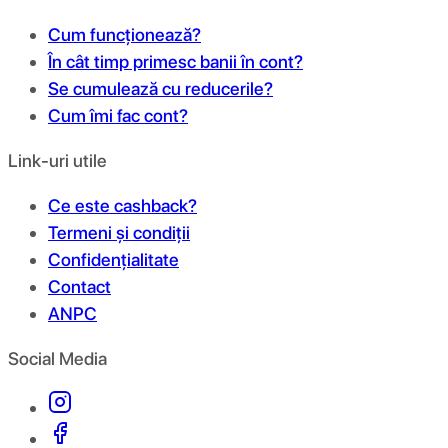
Cum funcționează?
În cât timp primesc banii în cont?
Se cumulează cu reducerile?
Cum îmi fac cont?
Link-uri utile
Ce este cashback?
Termeni și condiții
Confidențialitate
Contact
ANPC
Social Media