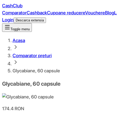
CashClub
Comparator
Cashback
Cupoane reducere
Vouchere
Blog
L
Login
Descarca extensia
Toggle menu
Acasa
Comparator preturi
Glycabiane, 60 capsule
Glycabiane, 60 capsule
174.4
RON