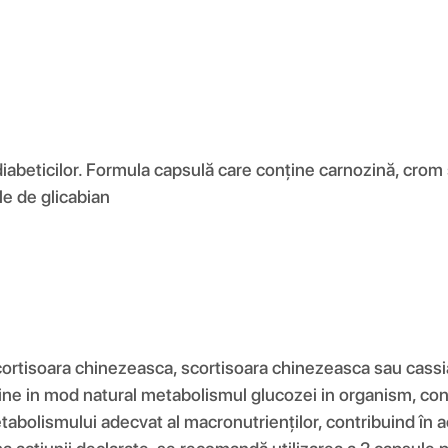
abeticilor. Formula capsulă care conține carnozină, crom ș
le de glicabian
tisoara chinezeasca, scortisoara chinezeasca sau cassia, 
tine in mod natural metabolismul glucozei in organism, con
abolismului adecvat al macronutrienților, contribuind în a